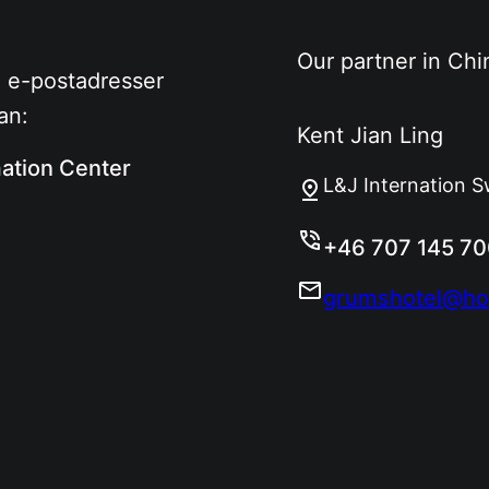
Our partner in Chi
a e-postadresser
an:
Kent Jian Ling
ation Center
L&J Internation 
+46 707 145 7
grumshotel@ho