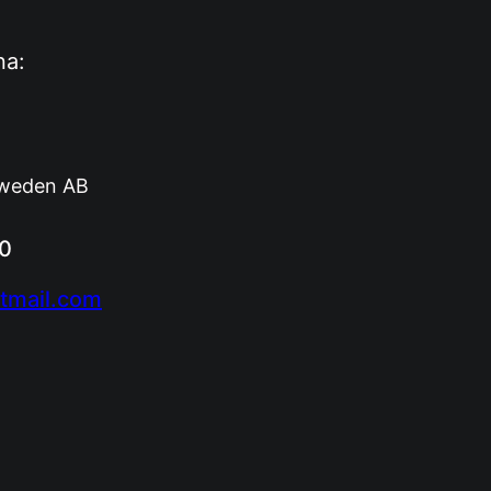
na:
Sweden AB
00
tmail.com